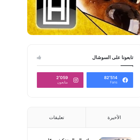
تابعونا على السوشال
2٬059
82٬514
Fans
متابعون
الأخيرة
تعليقات