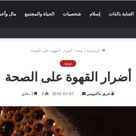
العناية بالذات
إسلام
شخصيات
الحياة والمجتمع
مال وأعم
الرئيسية
/
صحة
/
أضرار القهوة على الصحة
صحة
أضرار القهوة على الصحة
أرسل
فريق ماكتيوبس
2020-01-07
0
3 دقائق
بريدا
إلكترونيا