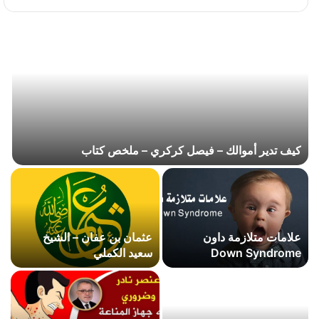
كيف تدير أموالك – فيصل كركري – ملخص كتاب
علامات متلازمة داون
عثمان بن عفان – الشيخ
Down Syndrome
سعيد الكملي