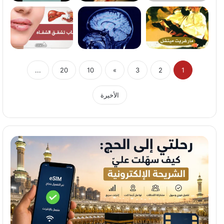
...
20
10
»
3
2
1
الأخيرة