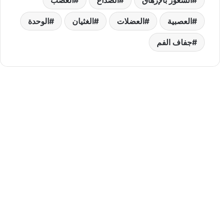
العصبية
العضلات
الغثيان
الوحدة
جفاف الفم