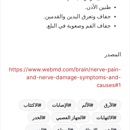
طنين الأذن.
جفاف وتعرق اليدين والقدمين.
جفاف الفم وصعوبة في البلع.
المصدر
https://www.webmd.com/brain/nerve-pain-
and-nerve-damage-symptoms-and-
causes#1
الأرق
الألم
الإصابات
الاكتئاب
الالتهابات
الجهاز العصبي
الخدر
الشعور بالإرهاق
الصداع
العصب