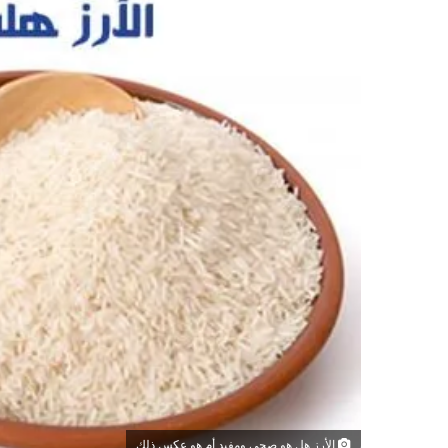
الأرز هل هو صحي ومفيد أم هو عكس ذلك