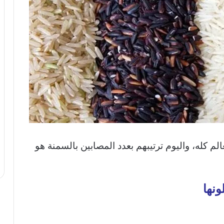
م كله، واليوم ترتيبهم بعدد المصابين بالسمنة هو
ونها