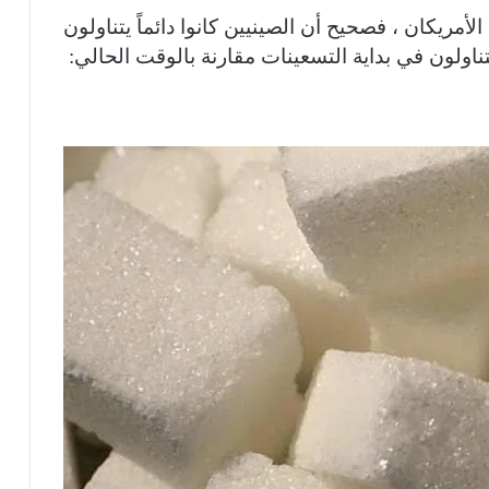
لأمريكان ، فصحيح أن الصينيين كانوا دائماً يتناولون
يتناولون في بداية التسعينات مقارنة بالوقت الحالي: