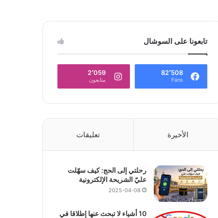
تابعونا على السوشال
2٬059
82٬508
Fans
متابعون
الأخيرة
تعليقات
رحلتي إلى الحج: كيف سهّلت
عليّ الشريحة الإلكترونية
2025-04-08
10 أشياء لا تبحث عنها إطلاقا في