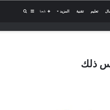
إضافة
بحث
ال
تعليم
تقنية
المزيد
تابعنا
عمود
عن
جانبي
كس ذلك