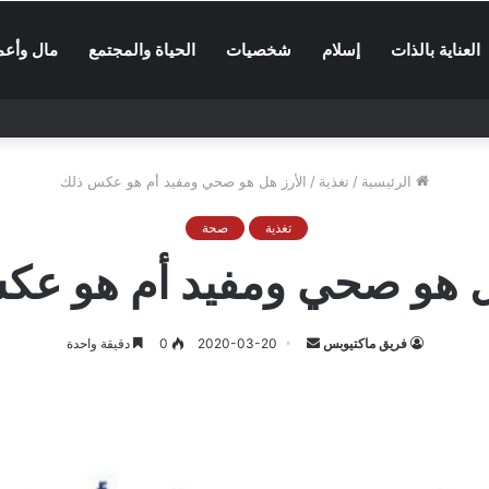
العناية بالذات
إسلام
شخصيات
الحياة والمجتمع
مال وأعم
الرئيسية
/
تغذية
/
الأرز هل هو صحي ومفيد أم هو عكس ذلك
تغذية
صحة
ل هو صحي ومفيد أم هو ع
أرسل
فريق ماكتيوبس
2020-03-20
0
دقيقة واحدة
بريدا
إلكترونيا