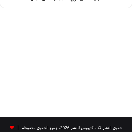
م
ق
ا
ب
ل
ة
س
ي
ج
ع
ل
ه
م
ي
ت
ف
حقوق النشر © ماكتيوبس للنشر 2026، جميع الحقوق محفوظة |