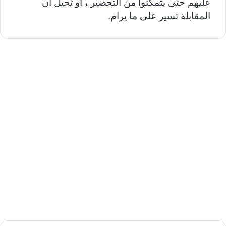
عليهم حتى يتمكنوا من التحضير ، أو تخيل أن
المقابلة تسير على ما يرام.
ب
ا
ل
ن
س
ب
ة
ل
ل
آ
خ
ر
ي
ن
،