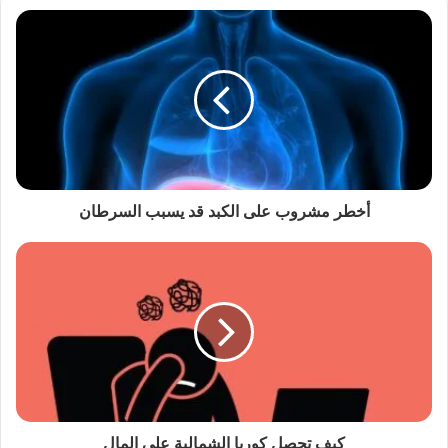
ف
إ
ن
ا
ل
ت
ف
ك
أخطر مشروب على الكبد قد يسبب السرطان
ي
ر
ف
ي
إ
ج
ر
ا
كيف تحصل كوريا الشمالية على المال
ء