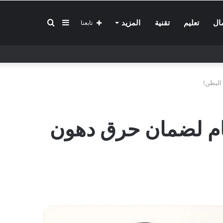
إضافة
بحث
ال
تعليم
تقنية
المزيد
تابعنا
عمود
عن
البطن!
جانبي
يام لضمان حرق دهون