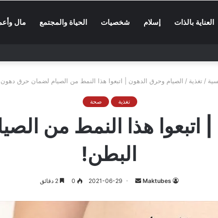
العناية بالذات
إسلام
شخصيات
الحياة والمجتمع
مال وأعم
سية
/
تغذية
/
الصيام وحرق الدهون | اتبعوا هذا النمط من الصيام لضمان حرق دهون 
تغذية
صحة
| اتبعوا هذا النمط من الص
البطن!
أرسل
Maktubes
2021-06-29
0
2 دقائق
بريدا
إلكترونيا