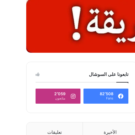
تابعونا على السوشال
2٬059
82٬508
Fans
متابعون
الأخيرة
تعليقات