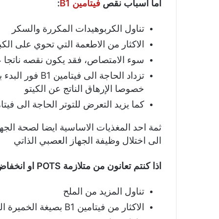
اما اسباب نقص
فيتامين B1
:
تناول الكربوهيدات المكررة والسكر
الاكثار من الاطعمة التي تحوي على الكب
سوء الامتصاص، فقد يكون نقصه ناتجا ع
تزداد الحاجة الى
خصوصا الإرهاق الناتج عن الكيتو
كما يزيد التعرض للتوتر الحاجة الى فيتامي
ثمة احد المغذيات الاساسية ايضا لصحة الجها
الى اختلال وظيفة الجهاز العصبي الذاتي
اذا كنتم تعانون من متلازمة POTS او انخفاض ضغط الدم ننصحكم بالتركيز على ثلاثة امور وهي:
تناول المزيد من الملح
الاكثار من فيتامين B1 بصيغة الخميرة الغذائية