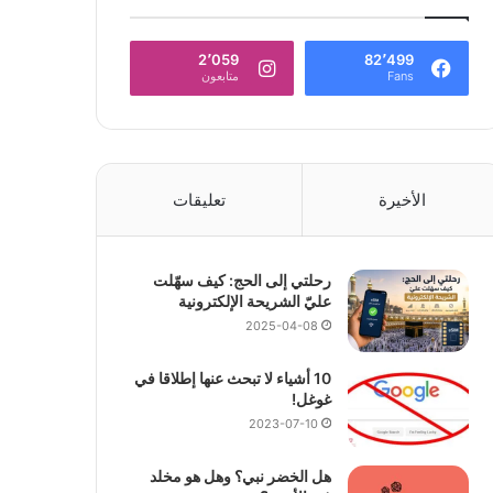
2٬059
82٬499
Fans
متابعون
الأخيرة
تعليقات
رحلتي إلى الحج: كيف سهّلت
عليّ الشريحة الإلكترونية
2025-04-08
10 أشياء لا تبحث عنها إطلاقا في
غوغل!
2023-07-10
هل الخضر نبي؟ وهل هو مخلد