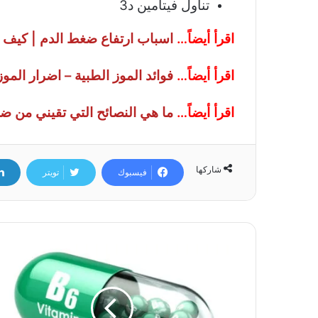
تناول فيتامين د3
اقرأ أيضاً…
اسباب ارتفاع ضغط الدم | كيف ن
اقرأ أيضاً…
فوائد الموز الطبية – اضرار الم
اقرأ أيضاً…
ما هي النصائح التي تقيني من ض
شاركها
فيسبوك
تويتر