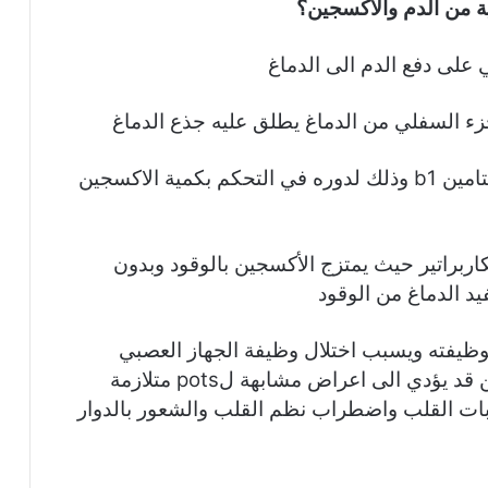
ية من الدم والاكسجين؟
 على دفع الدم الى الدماغ
زء السفلي من الدماغ يطلق عليه جذع الدماغ
يعد جذع الماغ شديد الحساسة تجاه نقص فيتامين b1 وذلك لدوره في التحكم بكمية الاكسجين
اربراتير حيث يمتزج الأكسجين بالوقود وبدون
داء الدماغ لوظيفته ويسبب اختلال وظيفة الجهاز العصبي
الذاتي حتى النقص البسيط في هذا الفيتامين قد يؤدي الى اعراض مشابهة لpots متلازمة
ات القلب واضطراب نظم القلب والشعور بالدوار