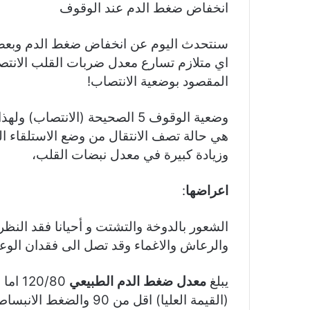
انخفاض ضغط الدم عند الوقوف
اي متلازم تسارع معدل ضربات القلب الانتص
المقصود بوضعية الانتصاب!
وضعية الوقوف 5 الصحيحة (الانت
هي حالة تصف الانتقال من وضع الاستلقاء
وزيادة كبيرة في معدل نبضات القلب،
اعراضها
:
الشعور بالدوخة والتشتت و أحيانا فقد النظ
والرعاش والاغماء وقد تصل الى فقدان الوع
يبلغ
معدل ضغط الدم الطبيعي
20/80
(القيمة العليا) اقل من 90 والضغط الانبساطي (القيمة السفلى) اقل من 60