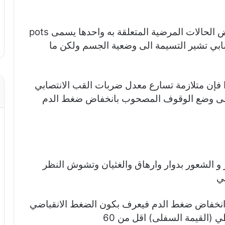
سنتحدث اليوم عن انخفاض ضغط الدم وبعض الحالات المرضية المتعلقة به واحدها يسمى pots
ابي تشير التسيمة الى وضعية الجسم ولكن ما
صاب) ولهذا فإن متلازمة تسارع معدل ضربات القب الانتصابي
 الى وضع الوقوف المصحوب بانخفاض ضغط الدم
ر و الشعور بدوار وارهاق والغثيان وتشوش النظر
ي
1 اما انخفاض ضغط الدم فيعرف بكون الضغط الانقباضي