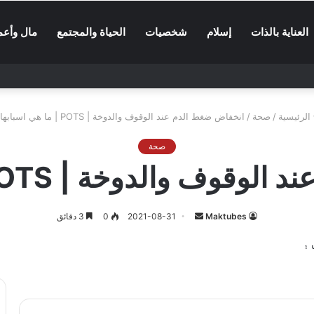
العناية بالذات
إسلام
شخصيات
الحياة والمجتمع
مال وأعم
الرئيسية
/
صحة
/
انخفاض ضغط الدم عند الوقوف والدوخة | POTS | ما هي اسبابها ؟
صحة
الدوخة | POTS | ما هي اسبابها ؟
أرسل
Maktubes
2021-08-31
0
3 دقائق
بريدا
إلكترونيا