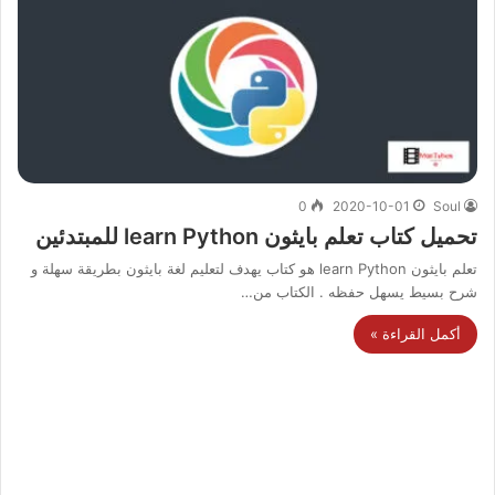
0
2020-10-01
Soul
تحميل كتاب تعلم بايثون learn Python للمبتدئين
تعلم بايثون learn Python هو كتاب يهدف لتعليم لغة بايثون بطريقة سهلة و
شرح بسيط يسهل حفظه . الكتاب من…
أكمل القراءة »