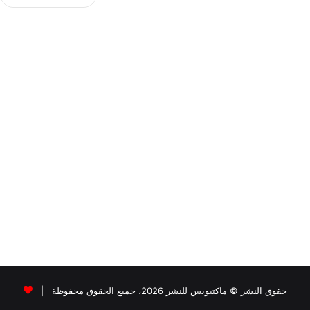
حقوق النشر © ماكتيوبس للنشر 2026، جميع الحقوق محفوظة |