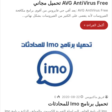
AVG AntiVirus Free تحميل مجاني
AVG AntiVirus Free :يعد أفي جي فايروس من أقوى برامج مكافحة
الفيروسات لأنه يقضى على الكثير من الفيروسات بشكل نهائي…
أكمل القراءة »
فريق ماكتيوبس
2020-08-22
0
تحميل برنامج Imo للمحادثات
Imo البرنامج الخاص للمراسلة الفورية للكمبيوتر والهواتف الذكية برنامج Imo