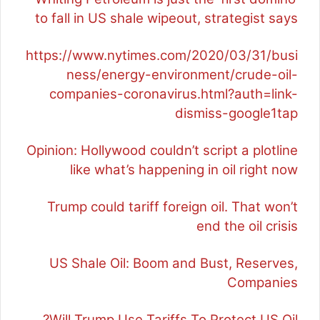
to fall in US shale wipeout, strategist says
https://www.nytimes.com/2020/03/31/busi
ness/energy-environment/crude-oil-
companies-coronavirus.html?auth=link-
dismiss-google1tap
Opinion: Hollywood couldn’t script a plotline
like what’s happening in oil right now
Trump could tariff foreign oil. That won’t
end the oil crisis
US Shale Oil: Boom and Bust, Reserves,
Companies
Will Trump Use Tariffs To Protect US Oil?