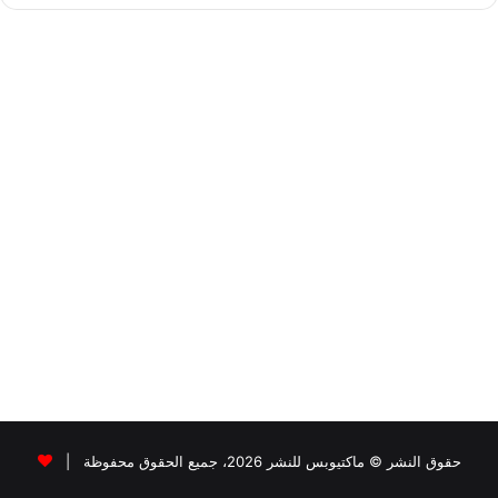
حقوق النشر © ماكتيوبس للنشر 2026، جميع الحقوق محفوظة |