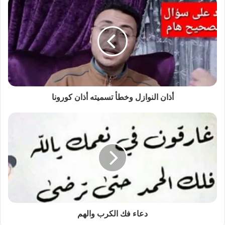
أذان النوازل وخطأ تسميته أذان كورونا
دعاء فك الكرب والهم