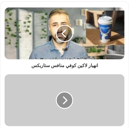
انهيار لاكين كوفي منافس ستاربكس