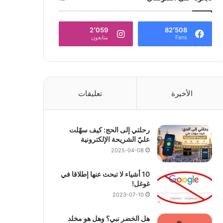
2٬059
82٬508
Fans
متابعون
الأخيرة
تعليقات
رحلتي إلى الحج: كيف سهّلت
عليّ الشريحة الإلكترونية
2025-04-08
10 أشياء لا تبحث عنها إطلاقا في
غوغل!
2023-07-10
هل الخضر نبي؟ وهل هو مخلد