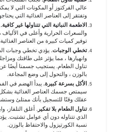
عالي الفركتوز أو المكونات التي لا يمك
وتفتقر إلى العناصر الغذائية التي يحتا
الاطعمة النباتية التي تتناولها غير كافية.
والسعرات الحرارية وأعلى في الألياف م
توفير كميات كبيرة من العناصر الغذائية.
تخطي الوجبات
. يؤدي تخطي وجبات الط
وانهيارها ، مما يؤثر على طاقتك ومزاجك.
تناول الطعام. يستجيب جسمنا أيضًا عن 
بالوزن ، والتحول إلى وضع المجاعة.
الأكل بسرعة كبيرة.
يبدأ الهضم في الفم
سيمتص جسمك العناصر الغذائية بشكل أف
عقلك وقتًا للتسجيل بأنك ممتلئ وستشع
تناول الطعام بلا تفكير
. أغلق التلفاز، و
الذي تتناوله دون أي عوامل تشتيت. يؤدي 
نسبة الكورتيزول والاحتفاظ بالوزن.