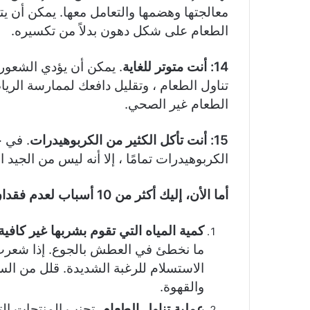
معالجتها وهضمها والتعامل معها. يمكن أن 
الطعام على شكل دهون بدلاً من تكسيره.
14:
أنت متوتر للغاية
. يمكن أن يؤدي الشعور 
تناول الطعام ، وتقليل دافعك لممارسة الريا
الطعام غير الصحي.
15: أنت تأكل الكثير من الكربوهيدرات
. في ح
الكربوهيدرات تمامًا ، إلا أنه ليس من الجيد 
أما الأن، إليك أكثر من 10 أسباب لعدم فقدان الوزن!
كمية المياه التي تقوم بشربها غير كافية
ما نخطئ في العطش بالجوع. إذا شعرت ب
الاستسلام للرغبة الشديدة. قلل من الس
والقهوة.
عملية تناول الطعام.
تجنب المنتجات الت