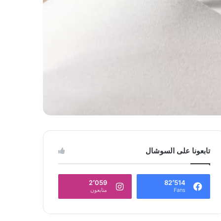
تابعونا على السوشال
2٬059
82٬514
Fans
متابعون