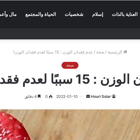
العناية بالذات
إسلام
شخصيات
الحياة والمجتمع
مال وأعم
الرئيسية
/
صحة
/
عدم فقدان الوزن : 15 سببًا لعدم فقدان الوزن!
صحة
بًا لعدم فقدان الوزن!
أرسل
Houri Solar
2022-01-10
0
4 دقائق
بريدا
إلكترونيا