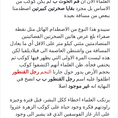
العلماء الان ان
فم الحوت ب
لم يكن كوكب من
الاساس بل مجرد
بقايا صخرتين كبيرتين
اصطدمتا
ببعض من مسافة بعيدة
سيبدو هذا النوع من الاصطدام الهائل مثل نقطة
صفراء بلغ عرض هاتين الصخرتين الفضائيتين
المتصادمتين مئتي كيلو متر على الاقل أي ما يعادل
المسافة من واشنطن العاصمة الى فيلاديلفيا لكن
هذه ليست المرة الاولى التي يظهر فيها كوكب ثم
يختفي فجأة، ظن العلماء أنهم اكتشفوا كوكب
بحجم الأرض يدور حول جارنا
النجم
رجل القنطور
اطلقوا عليه اسم
رجل القنطور ب ب
اتضح في
النهاية انه
غير موجود
اصلا
يرتكب العلماء اخطاء ككل البشر، قبل فترة وجيزة
راودتهم فكرة وجود حياة على كوكب الزهرة عثروا
على اثار غاز الفوسفين الذي قد يشير الى وجود