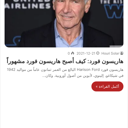
0
2021-12-21
Houri Solar
هاريسون فورد: كيف أصبح هاريسون فورد مشهوراً
هاريسون فورد Harison Ford البالغ من العمر ثمانون عاماً من مواليد 1942
في شيكاغو، إلينوي، لأبوين من أصول أوروبية. وكان…
أكمل القراءة »