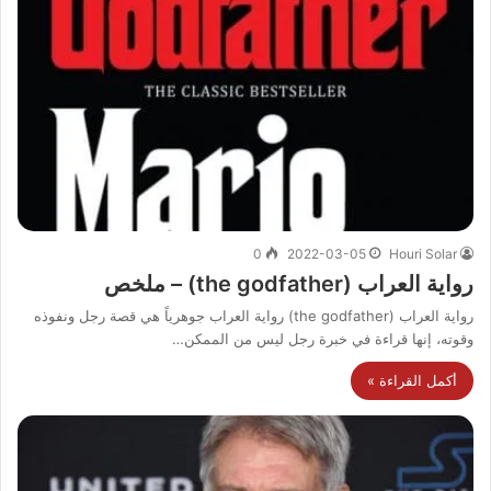
0
2022-03-05
Houri Solar
رواية العراب (the godfather) – ملخص
رواية العراب (the godfather) رواية العراب جوهرياً هي قصة رجل ونفوذه
وقوته، إنها قراءة في خبرة رجل ليس من الممكن…
أكمل القراءة »