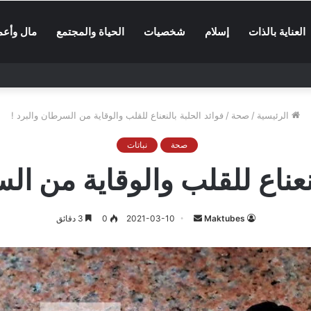
العناية بالذات
إسلام
شخصيات
الحياة والمجتمع
مال وأعم
الرئيسية
/
صحة
/
فوائد الحلبة بالنعناع للقلب والوقاية من السرطان والبرد !
صحة
نباتات
لنعناع للقلب والوقاية من ال
أرسل
Maktubes
2021-03-10
0
3 دقائق
بريدا
إلكترونيا