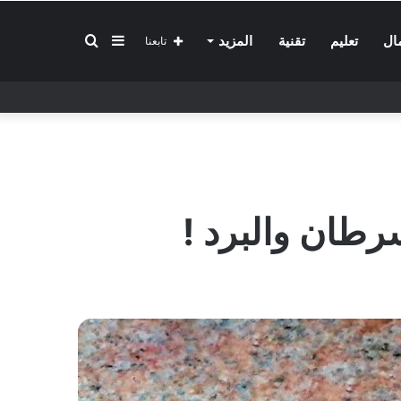
إضافة
بحث
ال
تعليم
تقنية
المزيد
تابعنا
عمود
عن
جانبي
سرطان والبرد !