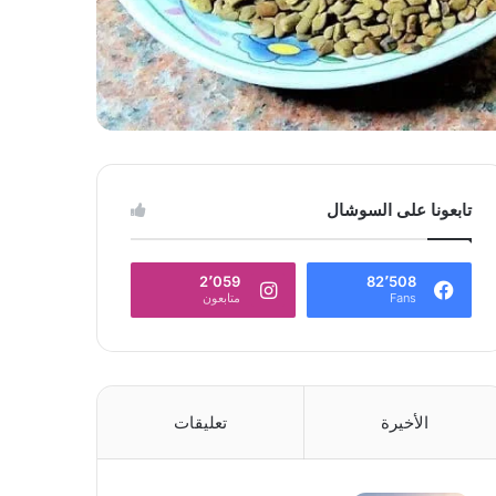
تابعونا على السوشال
2٬059
82٬508
Fans
متابعون
الأخيرة
تعليقات