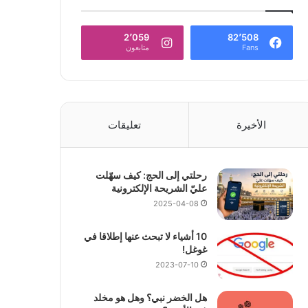
2٬059
82٬508
Fans
متابعون
الأخيرة
تعليقات
رحلتي إلى الحج: كيف سهّلت
عليّ الشريحة الإلكترونية
2025-04-08
10 أشياء لا تبحث عنها إطلاقا في
غوغل!
2023-07-10
هل الخضر نبي؟ وهل هو مخلد