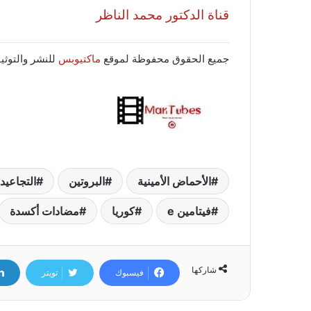
قناة الدكتور محمد الناظر
جميع الحقوق محفوظة لموقع
ماكتيوبس
للنشر والتوثيق 020
الأحماض الأمينية
البروتين
التجاعيد
فيتامين e
كوريا
مضادات أكسدة
شاركها
فيسبوك
تويتر