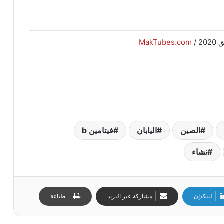
2 /
MakTubes.com
الصين
اليابان
فيتامين b
نشاء
لينكدإن
مشاركة عبر البريد
طباعة