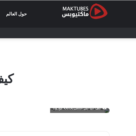
حول العالم
كيف
كيف تنبأ بيل غيتس بجائحة كورونا