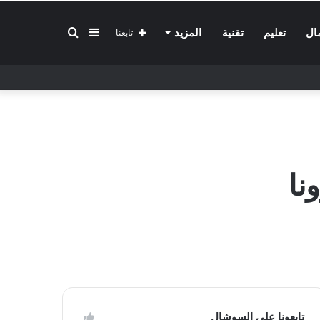
إضافة
بحث
ال
تعليم
تقنية
المزيد
تابعنا
عمود
عن
جانبي
نا
تابعونا على السوشال