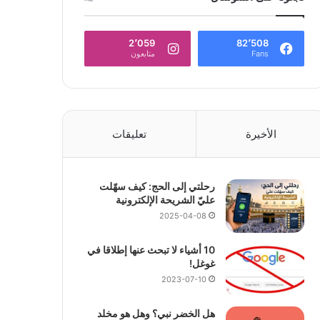
2٬059
82٬508
Fans
متابعون
الأخيرة
تعليقات
رحلتي إلى الحج: كيف سهّلت
عليّ الشريحة الإلكترونية
2025-04-08
10 أشياء لا تبحث عنها إطلاقا في
غوغل!
2023-07-10
هل الخضر نبي؟ وهل هو مخلد