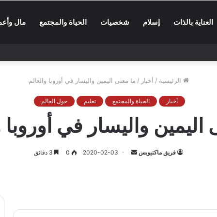
العناية بالذات
إسلام
شخصيات
الحياة والمجتمع
مال وأعم
الرئيسية
/
أخبار
/
ما معنى اليمين واليسار في أوروبا والعالم
أخبار
الحياة والمجتمع
تعليم
حول العالم
 اليمين واليسار في أوروبا و
أرسل
فريق ماكتيوبس
2020-02-03
0
3 دقائق
بريدا
إلكترونيا