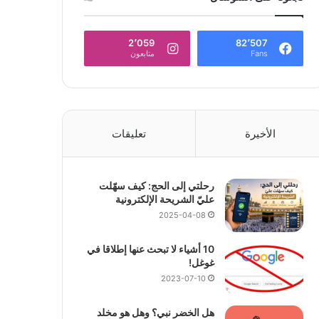
2٬059
82٬507
Fans
متابعون
الأخيرة
تعليقات
رحلتي إلى الحج: كيف سهّلت
عليّ الشريحة الإلكترونية
2025-04-08
10 أشياء لا تبحث عنها إطلاقا في
غوغل!
2023-07-10
هل الخضر نبي؟ وهل هو مخلد