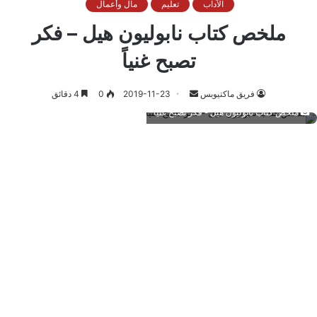
الآداب
تعليم
مال وأعمال
ملخص كتاب نابوليون هيل – فكر
تصبح غنياً
أرسل
فريق ماكتيوبس
2019-11-23
0
4 دقائق
بريدا
ملخص كتاب نابوليون هيل - فكر تصبح غنياً
إلكترونيا