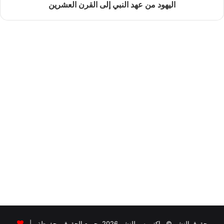
اليهود من عهد النبي إلى القرن العشرين
حقوق النشر © ماكتيوبس للنشر 2026، جميع الحقوق محفوظة |