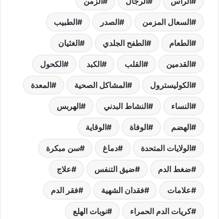
الرأس
الرجال
الزمن
السعال المزمن
الصدر
الطبيب
الطعام
الطفح الجلدي
الغثيان
القدمين
القلب
الكبد
الكحول
الكوليسترول
المشاكل الصحية
المعدة
النساء
النشاط البدني
الهربس
الهضم
الوفاة
الوقاية
الولايات المتحدة
دماغ
سن مبكرة
ضغط الدم
ضيق التنفس
علاج
علامات
فقدان الشهية
فقر الدم
كريات الدم الحمراء
نوبات الهلع