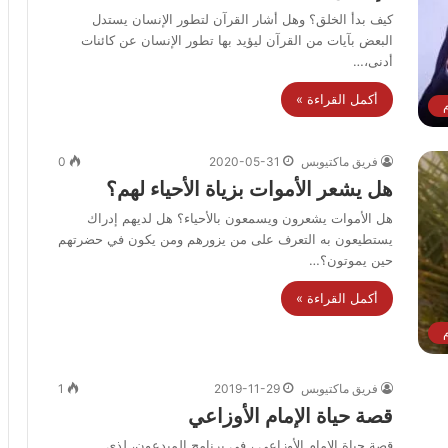
كيف بدأ الخلق؟ وهل أشار القرآن لتطور الإنسان يستدل
البعض بآيات من القرآن ليؤيد بها تطور الإنسان عن كائنات
أدنى،…
أكمل القراءة »
فريق ماكتيوبس
2020-05-31
0
هل يشعر الأموات بزياة الأحياء لهم؟
هل الأموات يشعرون ويسمعون بالأحياء؟ هل لديهم إدراك
يستطيعون به التعرف على من يزورهم ومن يكون في حضرتهم
حين يموتون؟…
أكمل القراءة »
فريق ماكتيوبس
2019-11-29
1
قصة حياة الإمام الأوزاعي
قصة حياة الإمام الأوزاعي ، في برنامج المبدعون، لذي