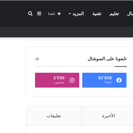
إضافة
بحث
ال
تعليم
تقنية
المزيد
تابعنا
عمود
عن
تابعونا على السوشال
جانبي
2٬059
82٬508
Fans
متابعون
الأخيرة
تعليقات