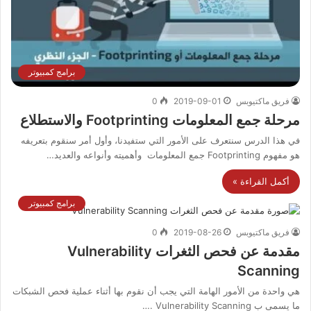
برامج كمبيوتر
فريق ماكتيوبس
2019-09-01
0
مرحلة جمع المعلومات Footprinting والاستطلاع
في هذا الدرس سنتعرف على الأمور التي ستفيدنا، وأول أمر سنقوم بتعريفه
هو مفهوم Footprinting جمع المعلومات وأهميته وأنواعه والعديد…
أكمل القراءة »
برامج كمبيوتر
فريق ماكتيوبس
2019-08-26
0
مقدمة عن فحص الثغرات Vulnerability
Scanning
هي واحدة من الأمور الهامة التي يجب أن نقوم بها أثناء عملية فحص الشبكات
ما يسمى ب Vulnerability Scanning .…