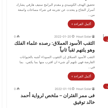
تحقيق الهدف الكوميدي و مقدم البرامج ستيف هارفي يشارك
أسرار النجاح و يتحدث عن تجربته في شراء مساحات واسعة
من…
أكمل القراءة »
0
2022-01-20
Houri Solar
الثقب الأسود العملاق: رصده علماء الفلك
وهو يلتهم ثقباً ثانياً
الثقب الأسود العملاق إن الثقوب السوداء أشبه بالحيوانات
القارضة فهي تلتهم أي شيء ان اقترب منها بما يكفي، بما
في…
أكمل القراءة »
ب
0
2022-01-15
Houri Solar
فى ممر الفئران – ملخص لرواية أحمد
خالد توفيق