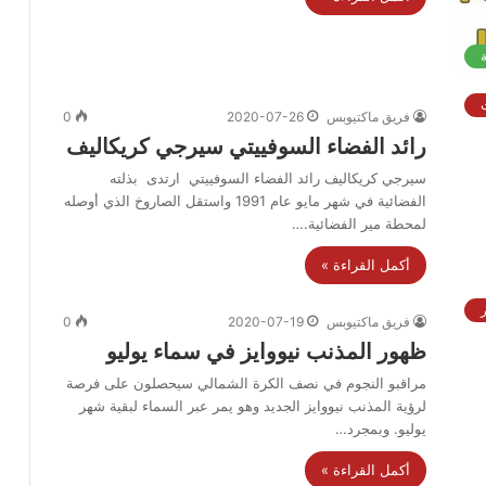
ة
فريق ماكتيوبس
2020-07-26
0
رائد الفضاء السوفييتي سيرجي كريكاليف
سيرجي كريكاليف رائد الفضاء السوفييتي ارتدى بذلته
الفضائية في شهر مايو عام 1991 واستقل الصاروخ الذي أوصله
لمحطة مير الفضائية.…
أكمل القراءة »
ر
فريق ماكتيوبس
2020-07-19
0
ظهور المذنب نيووايز في سماء يوليو
مراقبو النجوم في نصف الكرة الشمالي سيحصلون على فرصة
لرؤية المذنب نيووايز الجديد وهو يمر عبر السماء لبقية شهر
يوليو. وبمجرد…
أكمل القراءة »