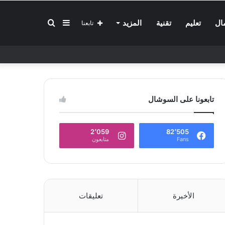
إضافة
بحث
ال
تعليم
تقنية
المزيد
تابعنا
عمود
عن
تابعونا على السوشال
جانبي
2٬059
82٬505
Fans
متابعون
الأخيرة
تعليقات