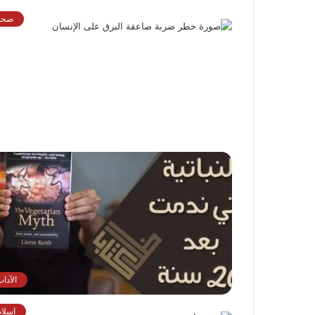
صحة
الآدا
إسلام