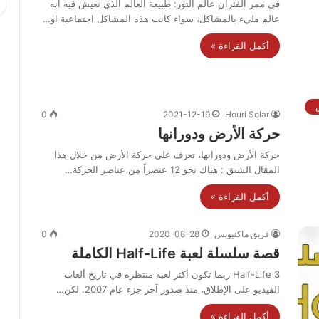
فى ممر الفئران عالم النور: طبيعة العالم الذي نعيش فيه انه
عالم مليء بالمشاكل، سواء كانت هذه المشاكل اجتماعية او…
أكمل القراءة »
0
2021-12-19
Houri Solar
حركة الأرض ودورانها
حركة الأرض ودورانها، تعرف على حركة الأرض من خلال هذا
المقال الشيق : هناك نحو 12 عنصراً من عناصر الحركة…
أكمل القراءة »
فريق ماكتيوبس
2020-08-28
0
قصة سلسلة لعبة Half-Life الكاملة
Half-Life 3 ربما تكون أكثر لعبة منتظرة في تاريخ ألعاب
الفيديو على الإطلاق، منذ صدور آخر جزء عام 2007. لكن…
أكمل القراءة »