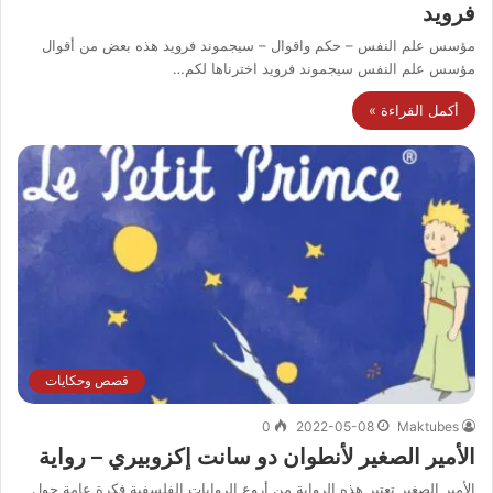
فرويد
مؤسس علم النفس – حكم واقوال – سيجموند فرويد هذه بعض من أقوال
مؤسس علم النفس سيجموند فرويد اخترناها لكم…
أكمل القراءة »
قصص وحكايات
0
2022-05-08
Maktubes
الأمير الصغير لأنطوان دو سانت إكزوبيري – رواية
الأمير الصغير تعتبر هذه الرواية من أروع الروايات الفلسفية فكرة عامة حول