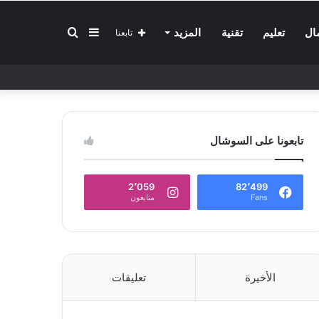
إضافة
بحث
ال
تعليم
تقنية
المزيد
تابعنا
عمود
عن
تابعونا على السوشال
جانبي
2٬059
82٬499
Fans
متابعون
الأخيرة
تعليقات