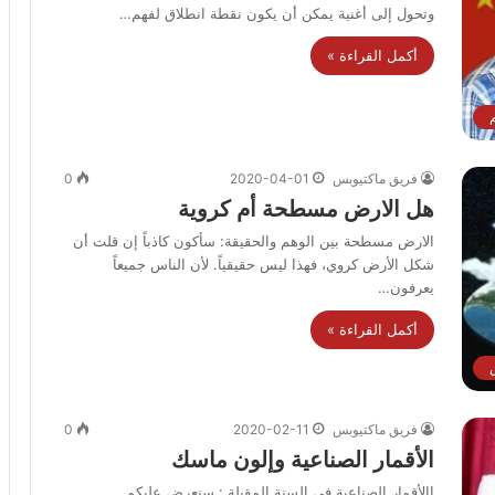
وتحول إلى أغنية يمكن أن يكون نقطة انطلاق لفهم…
أكمل القراءة »
فريق ماكتيوبس
2020-04-01
0
هل الارض مسطحة أم كروية
الارض مسطحة بين الوهم والحقيقة: سأكون كاذباً إن قلت أن
شكل الأرض كروي، فهذا ليس حقيقياً. لأن الناس جميعاً
يعرفون…
أكمل القراءة »
فريق ماكتيوبس
2020-02-11
0
الأقمار الصناعية وإلون ماسك
االأقمار الصناعية في السنة المقبلة : سنعرض عليكم