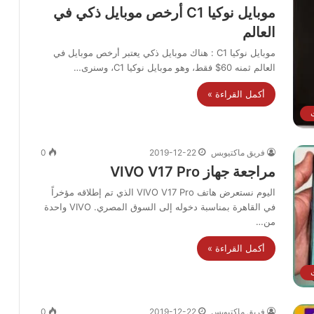
موبايل نوكيا C1 أرخص موبايل ذكي في
العالم
موبايل نوكيا C1 : هناك موبايل ذكي يعتبر أرخص موبايل في
العالم ثمنه 60$ فقط، وهو موبايل نوكيا C1، وسنرى…
أكمل القراءة »
فريق ماكتيوبس
2019-12-22
0
مراجعة جهاز VIVO V17 Pro
اليوم نستعرض هاتف VIVO V17 Pro الذي تم إطلاقه مؤخراً
في القاهرة بمناسبة دخوله إلى السوق المصري. VIVO واحدة
من…
أكمل القراءة »
فريق ماكتيوبس
2019-12-22
0