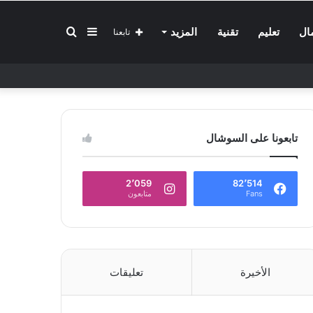
إضافة
بحث
ال
تعليم
تقنية
المزيد
تابعنا
عمود
عن
تابعونا على السوشال
جانبي
2٬059
82٬514
Fans
متابعون
الأخيرة
تعليقات