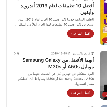
أفضل 10 تطبيقات لعام 2019 أندرويد
وأيفون
الحلقة السابقة قدمنا لكم أفضل 10 ألعاب لعام 2019، اليوم
نستعرض لكم أفضل 10 تطبيقات لهذا العام، أهلاً في أبتيكار.…
أكمل القراءة »
ر
فريق ماكتيوبس
2019-12-19
0
أيهما الأفضل من Samsung Galaxy
موبايل A50s أو M30s
اليوم سنتكلم عن جهازين كثر عن الحديث عنهما من
Samsung Galaxy : A50s أو M30s وسأواحل أن أعطيكم
مسار لتسيروا…
أكمل القراءة »