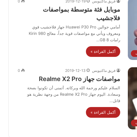
فريق ماكتيوبس
2019-12-19
0
موبايل فئة متوسطة بمواصفات
فلاجشيب
أمامي جوالين Huawei P30 Pro جهاز فلاجشيب قوي
ومعروف ويأتي مع مواصفات قوية جداً، معالج Kirin 980
رامات 8 GB…
أكمل القراءة »
فريق ماكتيوبس
2019-12-13
0
مواصفات جهاز Realme X2 Pro
السلام عليكم ورحمة الله وبركاته. أتمنى أن تكونوا بصحة
وسعادة. اليوم جهاز Realme X2 Pro من وجهة نظرية هو
قاتل…
أكمل القراءة »