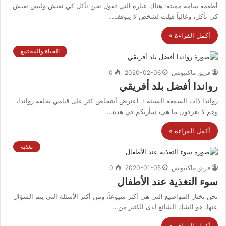
أطعمة سامة مميتة: هناك عبارة التي تقول نحن نأكل كي نعيش وليس نعيش
كي نأكل، وغالباً قيلت لشخص لا يتوقف…
أكمل القراءة »
الحياة والمجتمع
فريق ماكتيوبس
2020-02-06
0
رواندا أفضل بلد أفريقي
رواندا ذات السمعة السيئة : اعترض أشخاص كثر على قيامي بحلقة رواندا،
وهم لا يعرفون ما هي، سأريكم في هذه…
أكمل القراءة »
تغذية
فريق ماكتيوبس
2020-01-05
0
سوء التغذية عند الأطفال
نحن نختار المواضيع التي هي أكثر شيوعاً، ومن أكثر الأسئلة التي يتم السؤال
عنها، هو الشك الشائع لدى الكثير من…