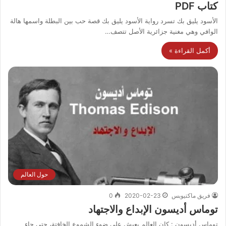
كتاب PDF
الأسود يليق بك تسرد رواية الأسود يليق بك قصة حب بين البطلة واسمها هالة
الوافي وهي مغنية جزائرية الأصل تتصف…
أكمل القراءة »
حول العالم
فريق ماكتيوبس
2020-02-23
0
توماس أديسون الإبداع والاجتهاد
توماس أديسون : كان العالم يعيش على ضوء الشموع الخافتة، حتى جاء