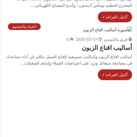
المخترع العظيم توماس أديسون ؛ وأبدع المصباح الكهربائي.…
أكمل القراءة »
الحياة والمجتمع
فريق ماكتيوبس
2020-02-01
0
أساليب اقناع الزبون
أساليب اقناع الزبون وأساليب تسويقية لإقناع العميل نتكلم عن أداة تساعدك
في مضاعفة مبيعاتك وترد على اعتراضات العملاء وإتمام الصفقات.…
أكمل القراءة »