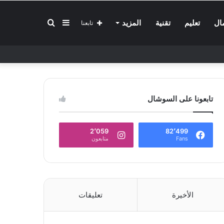
إضافة
بحث
ال
تعليم
تقنية
المزيد
تابعنا
عمود
عن
تابعونا على السوشال
جانبي
2٬059
82٬499
Fans
متابعون
الأخيرة
تعليقات