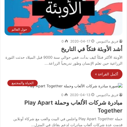
حول العالم
فريق ماكتيوبس
2020-04-17
0
أشد الأوبئة فتكاً في التاريخ
الأوبئة الأكثر فتكاً كيف بدأت، ففي حوالي سنة 9000 قبل الميلاد حدثت الثورة
الزراعية حين تعلم الإنسان وطور تدريجياً الزراعة.…
أكمل القراءة »
الحياة والمجتمع
فريق ماكتيوبس
2020-04-13
0
مبادرة شركات الألعاب وحملة Play Apart
Together
حملة Play Apart Together واجلس في البيت والعب مع شركاء أونلاين
قدمت عدة شركات ألعاب مبادرات لدعم بقائك في المنزل…