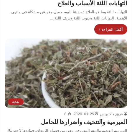
التهابات اللثة الأسباب والعلاج
التهابات اللثة وما هو العلاج : حديثنا اليوم جميل وهو عن مشكلة في منتهى
الأهمية، التهابات اللثة وجيوب اللثة ونزيف اللثة،…
أكمل القراءة »
تغذية
فريق ماكتيوبس
2020-01-25
0
الميرمية والتنحيف وأضرارها للحامل
الميرمية العشبة والنبتة المعروفة، وهي من فصيلة الريحان، فوائدها لا تعد ولا