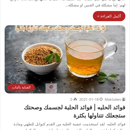
لهم: إما مشكلة في الجنين او مشكلة…
أكمل القراءة »
العناية بالذات
0
2021-01-18
Maktubes
فوائد الحلبه | فوائد الحلبة لجسمك وصحتك
ستجعلك تتناولها بكثرة
فوائد الحلبه لقد استخدمت عشبة الحلبه من القدم كتوابل للطهي ومادة
منكهة كما واشتهرت بالطب الشعبي لاستخدامها في بعض العلاجات…