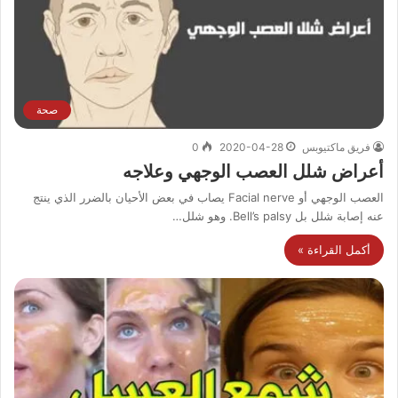
صحة
فريق ماكتيوبس
2020-04-28
0
أعراض شلل العصب الوجهي وعلاجه
العصب الوجهي أو Facial nerve يصاب في بعض الأحيان بالضرر الذي ينتج
عنه إصابة شلل بل Bell’s palsy. وهو شلل…
أكمل القراءة »