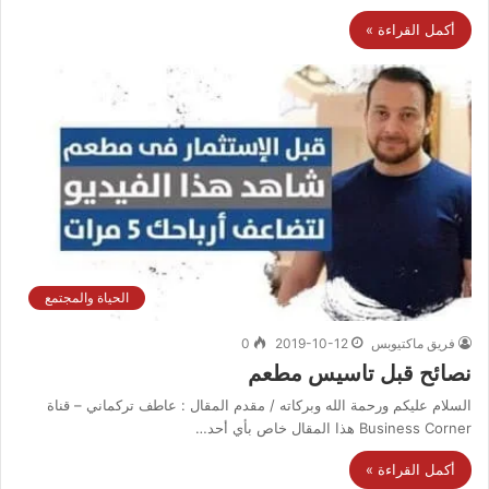
أكمل القراءة »
الحياة والمجتمع
فريق ماكتيوبس
2019-10-12
0
نصائح قبل تاسيس مطعم
السلام عليكم ورحمة الله وبركاته / مقدم المقال : عاطف تركماني – قناة
Business Corner هذا المقال خاص بأي أحد…
أكمل القراءة »