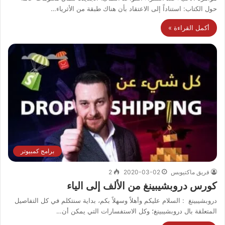
حول الكتاب: استناداً إلى الاعتقاد بأن هناك طبقة من الأثرياء…
أكمل القراءة »
برامج كمبيوتر
فريق ماكتيوبس
2020-03-02
2
كورس دروبشيبينغ من الألف إلى الياء
دروبشيبينغ : السلام عليكم وأهلاً وسهلاً بكم، بداية سنتكلم في كل التفاصيل
المتعلقة بال دروبشيبينغ؛ وكل الاستفسارات التي يمكن أن…