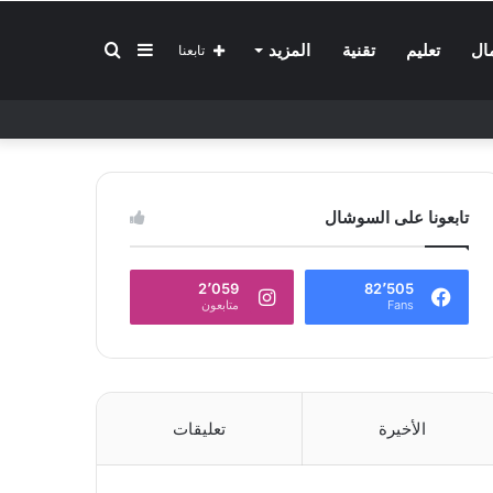
إضافة
بحث
ال
تعليم
تقنية
المزيد
تابعنا
عمود
عن
تابعونا على السوشال
جانبي
2٬059
82٬505
Fans
متابعون
الأخيرة
تعليقات