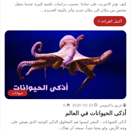
كيف تؤثر الانترنت على حياتنا: بحسب دراسات علمية كثيرة عندما ينتقل
شخص من مكان إلى مكان جديد يتأثر بالبيئة الجديدة.…
أكمل القراءة »
حيوانات
فريق ماكتيوبس
2020-02-23
0
أذكى الحيوانات في العالم
أذكى الحيوانات : البشر ليسوا هم المخلوق الذكي الوحيد الذي يعيش على
وجه الأرض، ولو بحثنا جيداً، سنجد أن هناك…