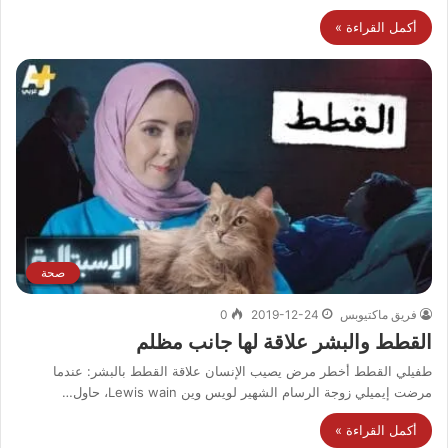
أكمل القراءة »
صحة
فريق ماكتيوبس
2019-12-24
0
القطط والبشر علاقة لها جانب مظلم
طفيلي القطط أخطر مرض يصيب الإنسان علاقة القطط بالبشر: عندما
مرضت إيميلي زوجة الرسام الشهير لويس وين Lewis wain، حاول…
أكمل القراءة »