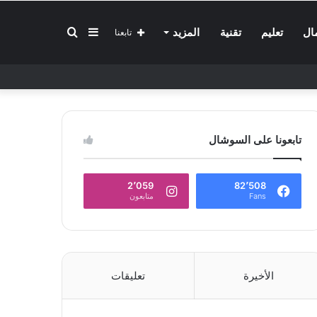
إضافة
بحث
ال
تعليم
تقنية
المزيد
تابعنا
عمود
عن
تابعونا على السوشال
جانبي
2٬059
82٬508
Fans
متابعون
الأخيرة
تعليقات