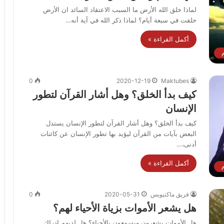
لماذا خلق الله الأرض ما السبب الاعتقاد السائد ان الأرض
خلقت في سبعة أيام؟ لماذا ذكر الله في آية أنه…
أكمل القراءة »
0
2020-12-19
Maktubes
كيف بدأ الخلق؟ وهل أشار القرآن لتطور
الإنسان
كيف بدأ الخلق؟ وهل أشار القرآن لتطور الإنسان يستدل
البعض بآيات من القرآن ليؤيد بها تطور الإنسان عن كائنات
أدنى،…
أكمل القراءة »
فريق ماكتيوبس
2020-05-31
0
هل يشعر الأموات بزياة الأحياء لهم؟
هل الأموات يشعرون ويسمعون بالأحياء؟ هل لديهم إدراك