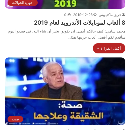
أجهزة الجوالات
فريق ماكتيوبس
2019-12-26
0
8 ألعاب لموبايلات الأندرويد لعام 2019
محمد سامي: كيف حالكم أتمنى ان تكونوا بخير أن شاء الله. في فيديو اليوم
سأقدم لكم أفضل ألعاب جربتها هذا…
أكمل القراءة »
صحة