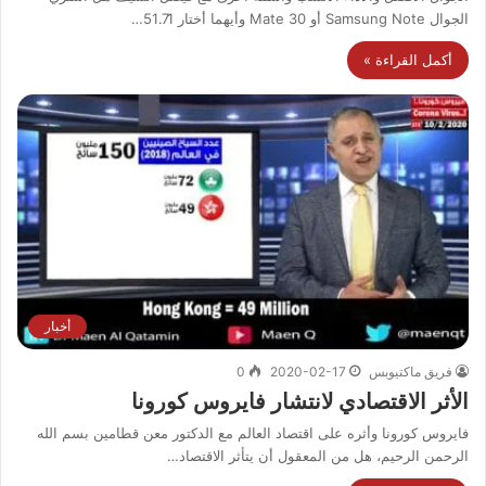
الجوال Samsung Note أو Mate 30 وأيهما أختار 51.71…
أكمل القراءة »
أخبار
فريق ماكتيوبس
2020-02-17
0
الأثر الاقتصادي لانتشار فايروس كورونا
فايروس كورونا وأثره على اقتصاد العالم مع الدكتور معن قطامين بسم الله
الرحمن الرحيم، هل من المعقول أن يتأثر الاقتصاد…