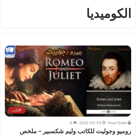
الكوميديا
الآداب
0
2022-03-03
Houri Solar
روميو وجوليت للكاتب وليم شكسبير – ملخص