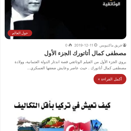
حول العالم
فريق ماكتيوبس
2019-12-11
0
مصطفى كمال أتاتورك الجزء الأول
يروي الجزء الأول من الفيلم الوثائقي قصة اندثار الدولة العثمانية، وولادة
مصطفى كمال أتاتورك . حيث عاصر وعايش ضعفها العسكري…
أكمل القراءة »