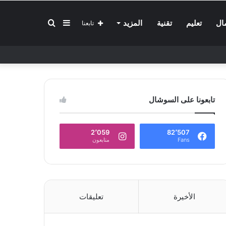
إضافة
بحث
ال
تعليم
تقنية
المزيد
تابعنا
عمود
عن
تابعونا على السوشال
جانبي
2٬059
82٬507
Fans
متابعون
الأخيرة
تعليقات