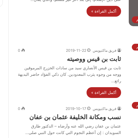
أكمل القراءة »
فريق ماكتيوبس
2019-11-22
0
ثابت بن قيس ووصيته
ثابت بن قيس الأنصاري سيد من سادات الخزرج المرموقين
ووجه من وجوه يثرب المعدودين. كان ذكي الفؤاد حاضر البديهة
رائع…
أكمل القراءة »
فريق ماكتيوبس
2019-10-17
0
نسب ومكانة الخليفة عثمان بن عفان
عثمان بن عفان رضي الله عنه وأرضاه – الدكتور طارق
السويدان : إن أعظم النجوم التي كانت حول النبي صلى…