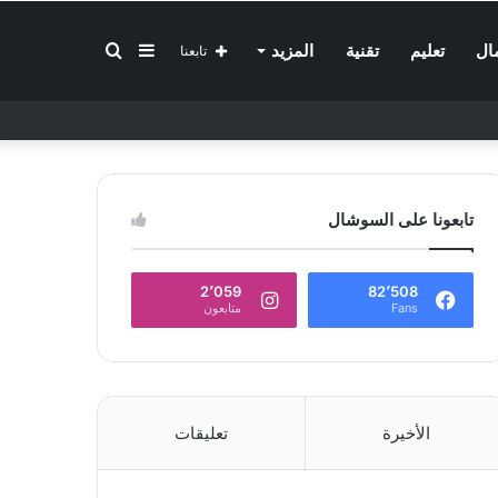
إضافة
بحث
ال
تعليم
تقنية
المزيد
تابعنا
عمود
عن
تابعونا على السوشال
جانبي
2٬059
82٬508
Fans
متابعون
الأخيرة
تعليقات