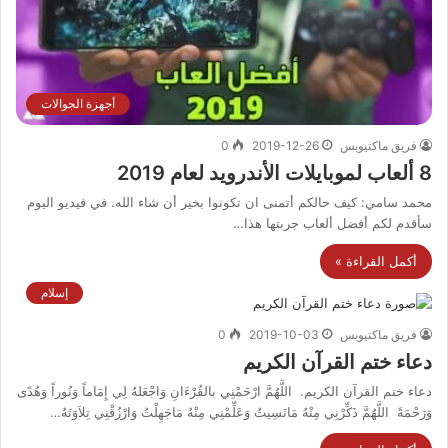
أجهزة الجوالات
فريق ماكتيوبس
2019-12-26
0
8 ألعاب لموبايلات الأندرويد لعام 2019
محمد سامي: كيف حالكم أتمنى ان تكونوا بخير أن شاء الله. في فيديو اليوم
سأقدم لكم أفضل ألعاب جربتها هذا…
أكمل القراءة »
إسلام
فريق ماكتيوبس
2019-10-03
0
دعاء ختم القرآن الكريم
دعاء ختم القرآن الكريم. اللَّهُمَّ ارْحَمْنِي بالقُرْءَانِ وَاجْعَلهُ لِي إِمَاماً وَنُوراً وَهُدًى
وَرَحْمَةً اللَّهُمَّ ذَكِّرْنِي مِنْهُ مَانَسِيتُ وَعَلِّمْنِي مِنْهُ مَاجَهِلْتُ وَارْزُقْنِي تِلاَوَتَهُ…