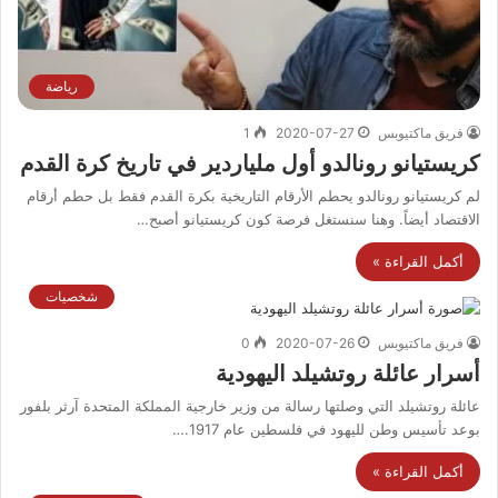
رياضة
فريق ماكتيوبس
2020-07-27
1
كريستيانو رونالدو أول ملياردير في تاريخ كرة القدم
لم كريستيانو رونالدو يحطم الأرقام التاريخية بكرة القدم فقط بل حطم أرقام
الاقتصاد أيضاً. وهنا سنستغل فرصة كون كريستيانو أصبح…
أكمل القراءة »
شخصيات
فريق ماكتيوبس
2020-07-26
0
أسرار عائلة روتشيلد اليهودية
عائلة روتشيلد التي وصلتها رسالة من وزير خارجية المملكة المتحدة آرثر بلفور
بوعد تأسيس وطن لليهود في فلسطين عام 1917.…
أكمل القراءة »