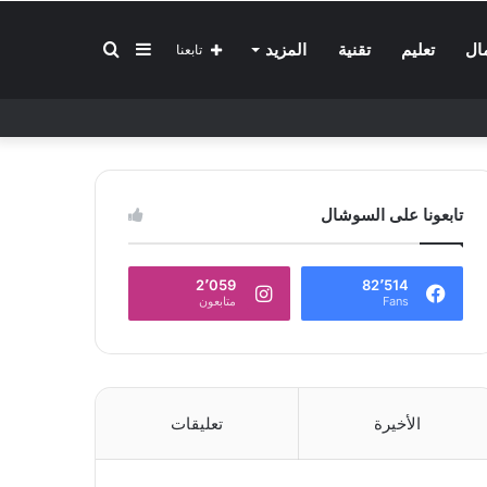
إضافة
بحث
ال
تعليم
تقنية
المزيد
تابعنا
عمود
عن
تابعونا على السوشال
جانبي
2٬059
82٬514
Fans
متابعون
الأخيرة
تعليقات