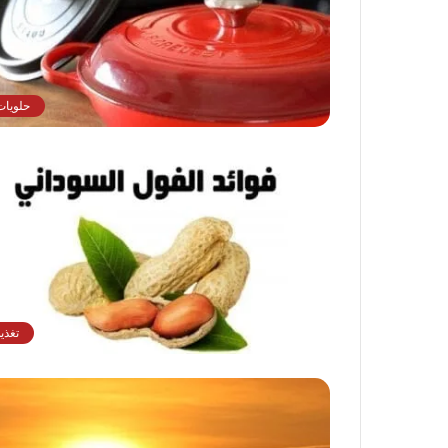
حلويات
تغذي