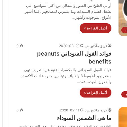
أواني الطبخ من القدور والمقالي من أكثر المواضيع التي
تشغل اهتمام السيدات وما يشترين لمطابخهن. فما أشهر
الأنواع الموجودة وأشهر…
أكمل القراءة »
فريق ماكتيوبس
2020-03-29
0
فوائد الفول السوداني peanuts
benefits
فوائد الفول السوداني والمكسرات غنية عن التعريف فهي
مصدر جيد للأوميغا 3 والألياف وفيتامين هـ ومضادات الأكسدة
والدهون الجيدة. فقد…
أكمل القراءة »
ة
فريق ماكتيوبس
2020-02-11
0
ما هي الشمس السوداء
الشمس مع الدكتور مصطفى محمود : في هذا الفيديو يشرح