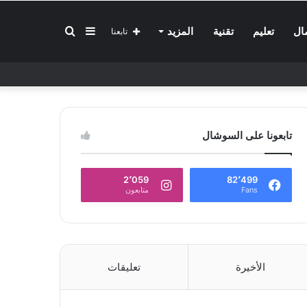
إضافة
بحث
ال
تعليم
تقنية
المزيد
تابعنا
عمود
عن
تابعونا على السوشال
جانبي
2٬059
82٬499
Fans
متابعون
الأخيرة
تعليقات