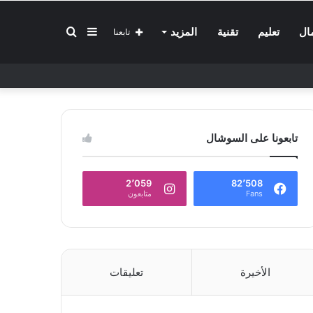
إضافة
بحث
ال
تعليم
تقنية
المزيد
تابعنا
عمود
عن
تابعونا على السوشال
جانبي
2٬059
82٬508
Fans
متابعون
الأخيرة
تعليقات