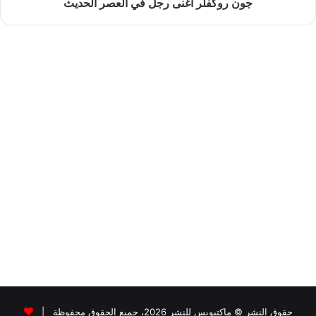
جون روكفلر أغنى رجل في العصر الحديث
حقوق النشر © ماكتيوبس للنشر 2026، جميع الحقوق محفوظة |