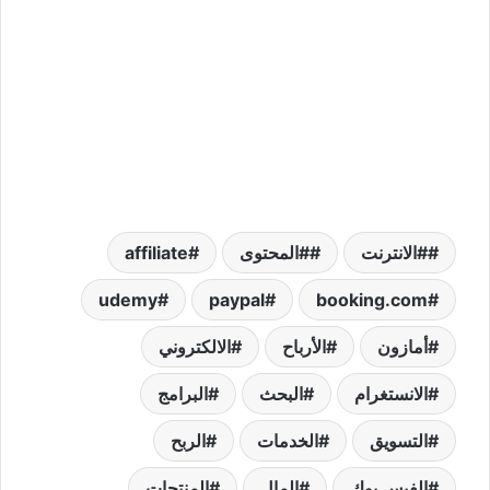
#الانترنت
#المحتوى
affiliate
udemy
paypal
booking.com
أمازون
الأرباح
الالكتروني
الانستغرام
البحث
البرامج
التسويق
الخدمات
الربح
الفيس بوك
المال
المنتجات