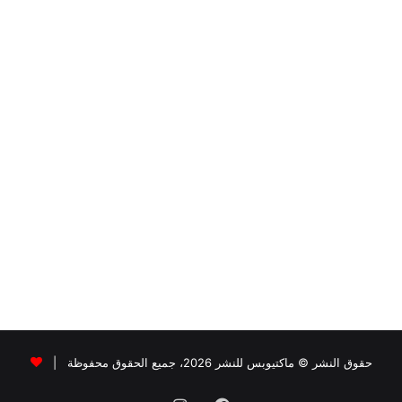
حقوق النشر © ماكتيوبس للنشر 2026، جميع الحقوق محفوظة |