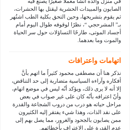
في منزل والده أنشأ معملاً صغيرًا يصنع فيه
الصابون والمبيدات الحشرية ليقتل بها الحشرات،
ثم يقوم بتشريحها، وحين التحق بكلية الطب اشتُهر
بـ” المشرحجي “، نظرًا لوقوفه طوال اليوم أمام
أجساد الموتى، طارحًا التساؤلات حول سر الحياة
والموت وما بعدهما.
اتهامات واعترافات
نذكر هنا أن مصطفى محمود كثيراً ما اتهم بأنَّ
أفكاره وآراءه السياسية متضاربة إلى حد التناقض،
إلا أنه لا يرى ذلك، ويؤكد أنّه ليس في موضع اتهام،
وأنّ اعترافه بأنّه كان على غير صواب في بعض
مراحل حياته هو درب من دروب الشجاعة والقدرة
على نقد الذات، وهذا شيء يفتقر إليه الكثيرون
ممن يصابون بالجحود والغرور، مما يصل بهم إلى
عدم القدرة على الاعتراف بأخطائهم.