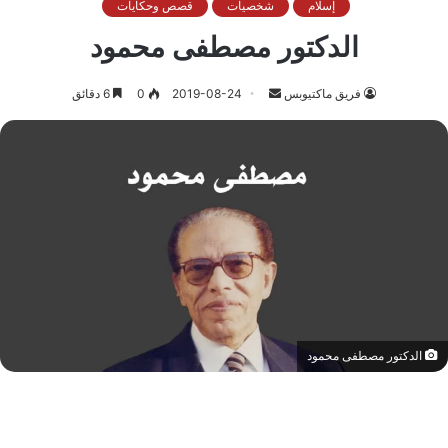
إسلام
شخصيات
قصص وحكايات
الدكتور مصطفى محمود
أرسل
فريق ماكتيوبس
2019-08-24
0
6 دقائق
بريدا
إلكترونيا
الدكتور مصطفى محمود